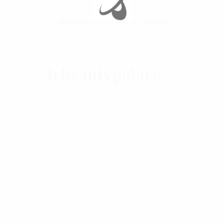
15. AUGUST 2017
Maniküre für gepflegte Hände
lebeautypalace