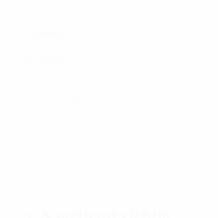
sie aber relativ dicke, robuste
Fingernägel haben, können Sie einen
Nagelknipser
nutzen. Alternativ können
Sie Ihre Nägel auch mithilfe einer
Nagelfeile
kürzen oder sie als
„Nacharbeit“ in Kombination mit anderen
Nagelpflege-Utensilien verwenden.
Wichtig ist: Brüchige Nägel brauchen
mehr Zärtlichkeit und Liebe!
Je sanfter Sie die Nägel kürzen und
feilen, desto weniger brechen und
splittern sie. Dafür eignen sich feine
Glasfeilen oder weiche Sandpapierfeilen
mit einem Schaumstoffkern.
2. Nagelhaut richtig