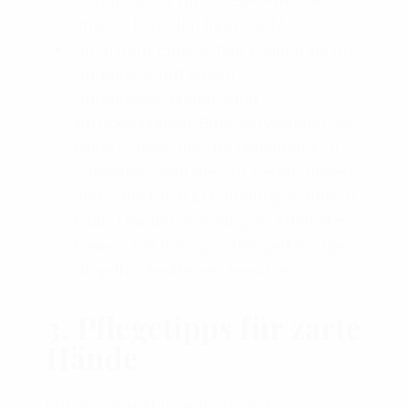
ätherischen Ölen Ihrer Wahl.
Nach dem Einweichen können sie die
Nagelhaut mit einem
Nagelhautschieber sanft
zurückschieben. Bitte verwenden Sie
keine Schere, um die Nagelhaut zu
schneiden, weil dies zu Verletzungen
und schließlich Entzündungen führen
kann. Um den Vorgang zu erleichtern
können Sie flüssige oder gelförmige
Nagelhautentferner benutzen.
3. Pflegetipps für zarte
Hände
Mit ein paar Hausmitteln und