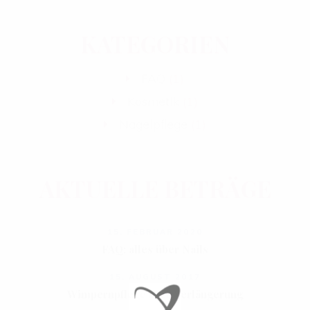
KATEGORIEN
FAQ
(1)
Kosmetik
(1)
Nagelpflege
(1)
AKTUELLE BETRÄGE
15. FEBRUAR 2020
FAQ: alles über Nails
15. AUGUST 2017
Wimpernpflege nach Verlängerung