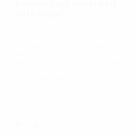
Kunstnägel dauerhaft
entfernen?
Wir raten grundsätzlich davon ab,
Kunstnägel selbst gewaltsam zu
entfernen, da sich die obersten Schichten
Ihrer Naturnägel mit ablösen und dies zu
weiteren unvermeidbaren Schäden führt.
Kommen Sie lieber zu einer
professionellen Entfernung bei uns im
Studio. Mit speziellen Lösungen werden
Kunstnägel sanft und gründlich entfernt,
Ihre Naturnägel bleiben weiterhin
schonend.
0
1
4,190
15. FEBRUAR 2020