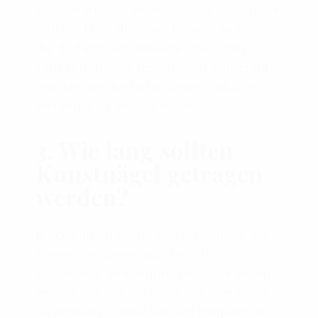
der Naturnagel weiterwächst, verschiebt
sich die Modellage nach vorne, müssen
die dadurch entstehende Übergänge
zum Naturnagel regelmäßig aufgefüllt
werden um die Optik sowie Stabilität
weiterhin zu gewährleisten.
3. Wie lang sollten
Kunstnägel getragen
werden?
Je nach Ihren Wünschen können Sie die
Kunstnagellänge und -form frei
bestimmen. Wir empfehlen Neukunden
jedoch, am Anfang nicht zu lange Form
zu nehmen, sodass Sie sich langsam an