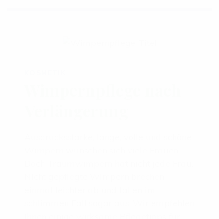
KOSMETIK
Wimpernpflege nach
Verlängerung
Ausdrucksstarke, lange, volle und schöne
Wimpern wünschen sich viele Frauen.
Doch Traumwimpern hat nicht jede Frau.
Nicht gepflegte Wimpern brechen
einmal leichter ab und fallen im
schlimmen Fall sogar aus. Wir empfehlen
Ihnen einige wirksame Pflegetipps für