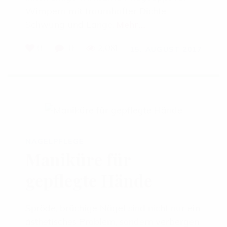
Wimpern mit traumhafter Dichte,
Schwung und Länge.
Mehr…
0
0
2,081
15. AUGUST 2017
NAGELPFLEGE
Maniküre für
gepflegte Hände
Spröde, brüchige Nägel sind nicht nur ein
ästhetisches Problem, sondern verbergen