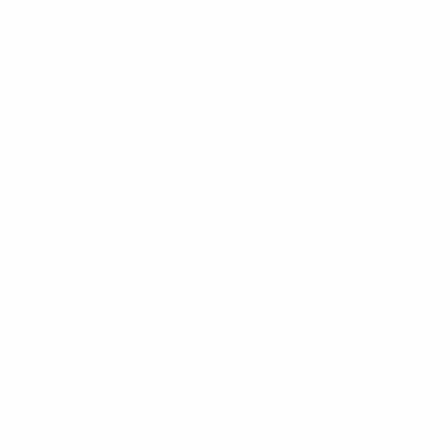
ausgiebigem Verwöhnprogramm mit
Handbad, Peeling, Ölkur und Co. können
Sie ganz einfach schöne Hände zaubern.
Ein verwöhnendes Handbad aus
Milch und Mandelöl kann ein wahres
Wunder vollbringen. Dafür erwärmen
Sie 1 Liter Milch und geben Sie ca. 5
EL Mandelöl hinzu. Die Mischung in
eine Schale füllen und die Hände für
5 bis 10 Minuten eintauchen.
Peelings sind ein Muss für gepflegte,
weiche Hände. Sie entfernen wirksam
abgestorbene Hautschüppchen,
fördern die Durchblutung und regen
so die Regeneration der Haut an.
Dafür mischen Sie in einer Schüssel 2