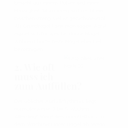
besteht aus einem Pulver und einer
Flüssigkeit (Momomer) und riecht ein
bisschen streng. Gel ist geruchsneutral.
Als Grundregel kann man sagen, Acryl
eignet sich für weiche, dünne Nägel,
während harte, feste Nägel eher Gel
bevorzugen.
2. Wie oft
muss ich
zum Auffüllen?
Der üblicher Auffüllrhythmus liegt
normalerweise 3 bis 5 Wochen.
Allerdingt hängt dies unmittelbar von
dem Wachstum Ihrer Nägel ab. Wenn