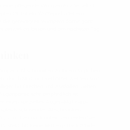
um eine pflegende Wimperntusche selbst
opfen Öl auf ein Wattepad oder ein
e die gereinigten Wimpern damit ganz
acht einwirken lassen und am nächsten Tag
minken
s Wimpern-Abschminken zu Ihrem täglichen
ern durch Mascara verhärtet werden, sind
lliger für Brechen und Ausfallen. Gehen
Augenpartie sehr empfindlich ist.
er einen speziellen Augen-Make-up-
 zugleich schonendes Abschminken.
tig von oben nach unten, vermeiden Sie
 Prozess, bis keine Makeup-Rückstände