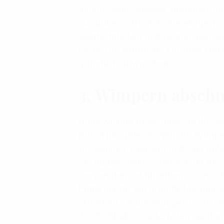
Jojoba- oder Olivenöl zugreifen, 
zu zaubern. Träufeln Sie einige Tr
Wattestäbchen und bestreichen Si
leicht. Die natürliche Kur über N
gründlich abwaschen.
3. Wimpern absch
Ganz wichtig ist es, dass Sie da
Ritual integrieren. Weil die Wimp
sie weniger biegsam und sind anfä
Sie da besonders sanft vor, da die 
Verwenden Sie Mizellenwasser od
Entferner für ein gründliches und
Streichen Sie die Wimpern vorsich
das Rubbeln. Wiederholen Sie den