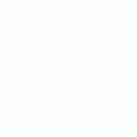
mehr vorhanden sind.
0
0
2,077
Einen Kommentar h