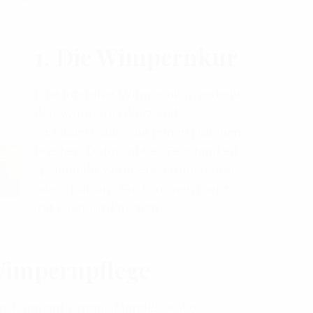
1. Die Wimpernkur
Eine intensive Wimpernkur verleiht
den Wimpern Glanz und
verhindert, dass die feinen Härchen
brechen. Dafür gibt es Feuchtigkeit
spendende Wimpernserum, -creme
oder –balsam. Sie kommen meist
mit einer praktischen
.
 Wimpernpflege
t, kann auf Argan-, Mandel-, Kokos-